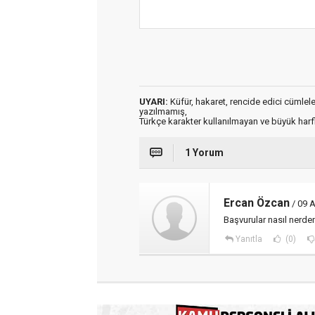
UYARI:
Küfür, hakaret, rencide edici cümleler 
yazılmamış,
Türkçe karakter kullanılmayan ve büyük har
1 Yorum
Ercan Özcan
/ 09 
Başvurular nasıl nerden
Yanıtla
(0)