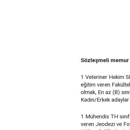
Sözleşmeli memur al
1 Veteriner Hekim SH
eğitim veren Fakült
olmak, En az (B) sın
Kadın/Erkek adaylar 
1 Mühendis TH sınıfı
veren Jeodezi ve Fot