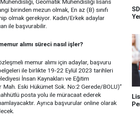
 Mühendisliği, Geomatik Mühendisliği lisans
SD
ngi birinden mezun olmak, En az (B) sınıfı
Ye
hip olmak gerekiyor. Kadın/Erkek adaylar
 ile başvurabilir.
emur alımı süreci nasıl işler?
zleşmeli memur alımı için adaylar, başvuru
lgeleri ile birlikte 19-22 Eylül 2023 tarihleri
ediyesi İnsan Kaynakları ve Eğitim
er Mah. Eski Hükümet Sok. No:2 Gerede/BOLU)”
aahhütlü posta yolu ile müracaat ederek
Li
amlayacaktır. Ayrıca başvurular online olarak
Pe
lecek.