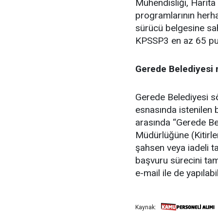
Mühendisliği, Harita
programlarının herha
sürücü belgesine sa
KPSSP3 en az 65 puan
Gerede Belediyesi m
Gerede Belediyesi sö
esnasında istenilen be
arasında “Gerede Bel
Müdürlüğüne (Kitirl
şahsen veya iadeli t
başvuru sürecini tam
e-mail ile de yapılabi
Kaynak: