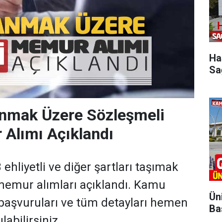
Ha
Sa
anmak Üzere Sözleşmeli
Alımı Açıklandı
hliyetli ve diğer şartları taşımak
memur alımları açıklandı. Kamu
Ün
 başvuruları ve tüm detayları hemen
Ba
abilirsiniz.