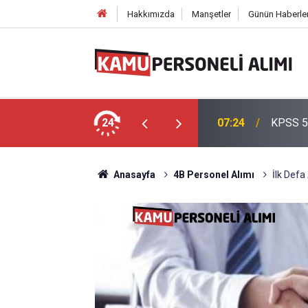
Hakkımızda
Manşetler
Günün Haberler
: 3 Bin 250 Polis Memuru Adayı Alınacak!
24
07:24
KPSS 50
Anasayfa
4B Personel Alımı
İlk Def