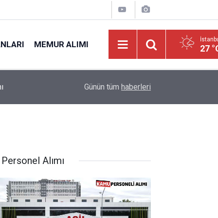
İstanb
ANLARI
MEMUR ALIMI
27 °
ı
00:00
MSB 2026-2 Askeri Personel Alımı: En Az İlköğr
Günün tüm
haberleri
 Personel Alımı