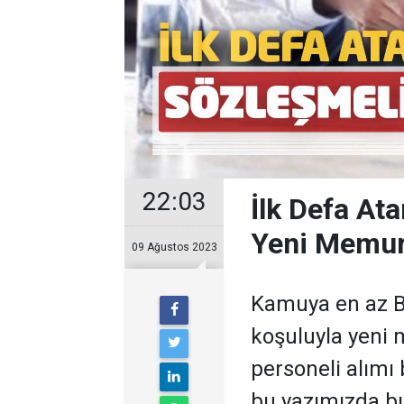
22:03
İlk Defa At
Yeni Memur 
09 Ağustos 2023
Kamuya en az B e
koşuluyla yeni 
personeli alımı
bu yazımızda bul