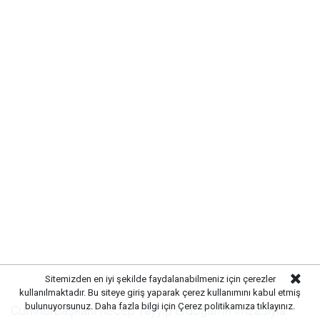
Sitemizden en iyi şekilde faydalanabilmeniz için çerezler
kullanılmaktadır. Bu siteye giriş yaparak çerez kullanımını kabul etmiş
bulunuyorsunuz. Daha fazla bilgi için
Çerez politikamıza
tıklayınız.
Cumhurbaşkanı Recep Tayyip Erdoğan'ın imzasıyla