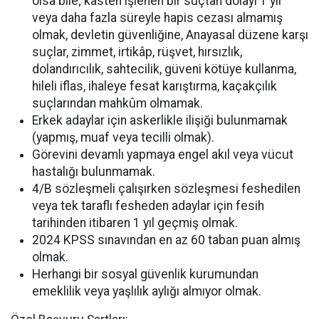
olsa bile; kasten işlenen bir suçtan dolayı 1 yıl
veya daha fazla süreyle hapis cezası almamış
olmak, devletin güvenliğine, Anayasal düzene karşı
suçlar, zimmet, irtikâp, rüşvet, hırsızlık,
dolandırıcılık, sahtecilik, güveni kötüye kullanma,
hileli iflas, ihaleye fesat karıştırma, kaçakçılık
suçlarından mahkûm olmamak.
Erkek adaylar için askerlikle ilişiği bulunmamak
(yapmış, muaf veya tecilli olmak).
Görevini devamlı yapmaya engel akıl veya vücut
hastalığı bulunmamak.
4/B sözleşmeli çalışırken sözleşmesi feshedilen
veya tek taraflı fesheden adaylar için fesih
tarihinden itibaren 1 yıl geçmiş olmak.
2024 KPSS sınavından en az 60 taban puan almış
olmak.
Herhangi bir sosyal güvenlik kurumundan
emeklilik veya yaşlılık aylığı almıyor olmak.