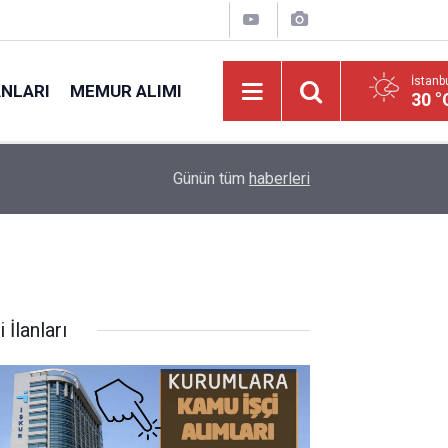
İstanb
ANLARI
MEMUR ALIMI
30 °
08:12
PMYO 2026 Başvuruları Başlıyor: 3 Bin 250 Pol
Günün tüm
haberleri
i İlanları