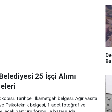
De
Ba
Belediyesi 25 İşçi Alımı
eleri
okopisi, Tarihçeli İkametgah belgesi, Ağır vasıta
 ve Psikoteknik belgesi, 1 adet fotoğraf ve
erilecek başvuru formu ile başvuruda