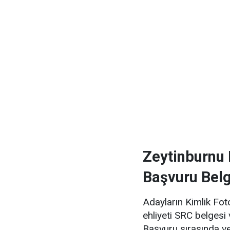
Zeytinburnu 
Başvuru Belg
Adayların Kimlik Fot
ehliyeti SRC belgesi
Başvuru sırasında v