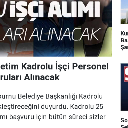
Ku
Ba
Şa
retim Kadrolu İşçi Personel
ruları Alınacak
burnu Belediye Başkanlığı Kadrolu
kleştireceğini duyurdu. Kadrolu 25
ımı başvuru için bütün süreci sizler
So
Şe