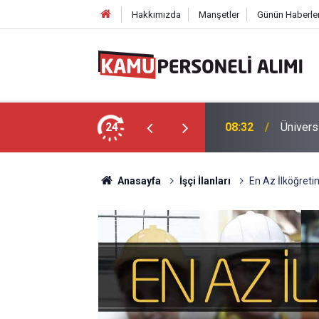
Hakkımızda
Manşetler
Günün Haberler
ıldı: Sağlık Personeli, Hemşire, Temizlik
24
08:32
Ünivers
Anasayfa
İşçi İlanları
En Az İlköğreti