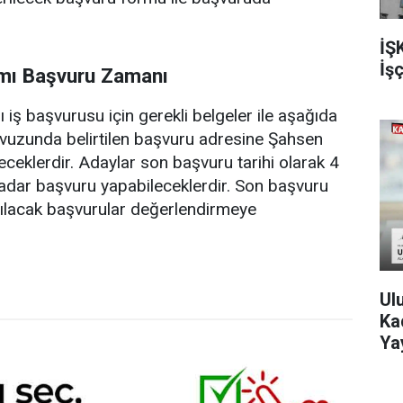
İŞ
İşç
ımı Başvuru Zamanı
 iş başvurusu için gerekli belgeler ile aşağıda
avuzunda belirtilen başvuru adresine Şahsen
ceklerdir. Adaylar son başvuru tarihi olarak 4
kadar başvuru yapabileceklerdir. Son başvuru
pılacak başvurular değerlendirmeye
Ul
Kad
Ya