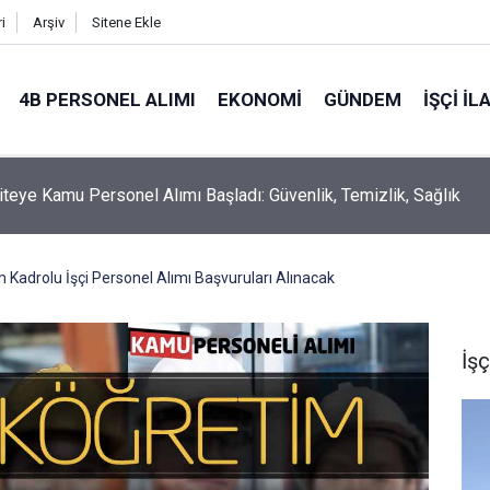
i
Arşiv
Sitene Ekle
4B PERSONEL ALIMI
EKONOMI
GÜNDEM
İŞÇI İL
iteye Kamu Personel Alımı Başladı: Güvenlik, Temizlik, Sağlık
m Kadrolu İşçi Personel Alımı Başvuruları Alınacak
İşç