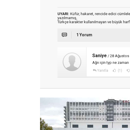
UYARI:
Küfür, hakaret, rencide edici cümleler 
yazılmamış,
Türkçe karakter kullanılmayan ve büyük har
1 Yorum
Saniye
/ 28 Ağustos
Ağrı için typ ne zaman
Yanıtla
(1)