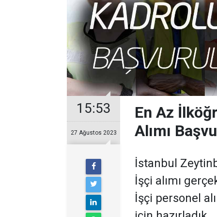
15:53
En Az İlköğ
Alımı Başvu
27 Ağustos 2023
İstanbul Zeytin
İşçi alımı gerçe
İşçi personel al
için hazırladık.