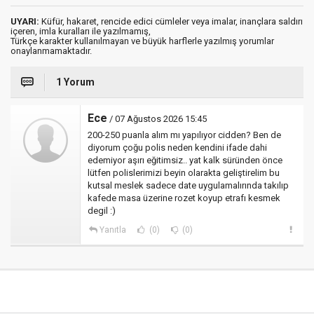
UYARI:
Küfür, hakaret, rencide edici cümleler veya imalar, inançlara saldırı
içeren, imla kuralları ile yazılmamış,
Türkçe karakter kullanılmayan ve büyük harflerle yazılmış yorumlar
onaylanmamaktadır.
1 Yorum
Ece
/ 07 Ağustos 2026 15:45
200-250 puanla alım mı yapılıyor cidden? Ben de
diyorum çoğu polis neden kendini ifade dahi
edemiyor aşırı eğitimsiz.. yat kalk süründen önce
lütfen polislerimizi beyin olarakta geliştirelim bu
kutsal meslek sadece date uygulamalırında takılıp
kafede masa üzerine rozet koyup etrafı kesmek
degil :)
Yanıtla
(0)
(0)