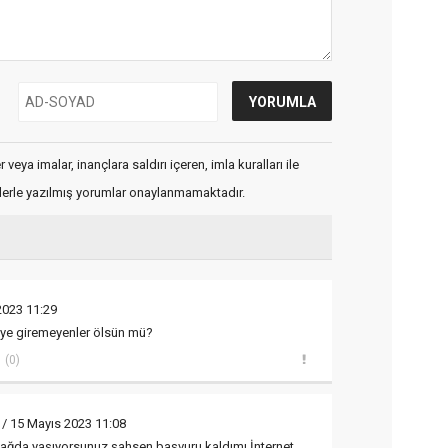
veya imalar, inançlara saldırı içeren, imla kuralları ile
flerle yazılmış yorumlar onaylanmamaktadır.
2023 11:29
ye giremeyenler ölsün mü?
(0)
/ 15 Mayıs 2023 11:08
çağda yaşıyorsunuz şahsen başvuru kaldımı İnternet