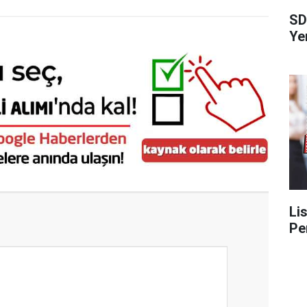
SD
Ye
Li
Pe