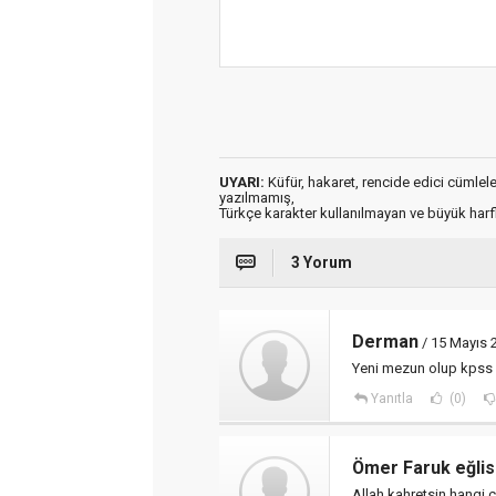
UYARI:
Küfür, hakaret, rencide edici cümleler 
yazılmamış,
Türkçe karakter kullanılmayan ve büyük har
3 Yorum
Derman
/ 15 Mayıs 
Yeni mezun olup kpss 
Yanıtla
(0)
Ömer Faruk eğlis
Allah kahretsin hangi 