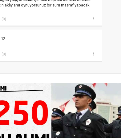
tin aklıylamı oynuyorsunuz bir sürü masraf yapacak
(0)
:12
(0)