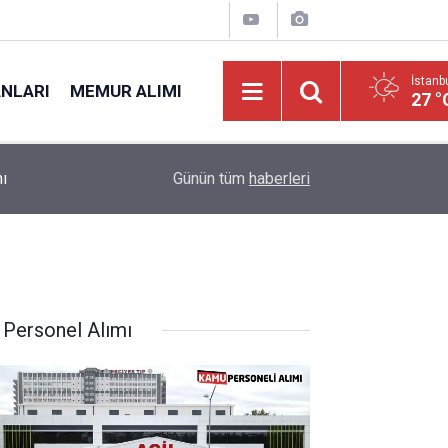
İstanb
ANLARI
MEMUR ALIMI
27 °
ı
00:00
MSB 2026-2 Askeri Personel Alımı: En Az İlköğr
Günün tüm
haberleri
 Personel Alımı