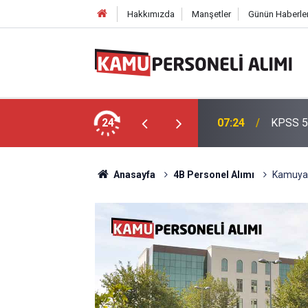
Hakkımızda
Manşetler
Günün Haberler
: 3 Bin 250 Polis Memuru Adayı Alınacak!
24
07:24
KPSS 50
Anasayfa
4B Personel Alımı
Kamuya 