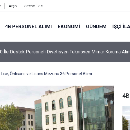
i
Arşiv
Sitene Ekle
4B PERSONEL ALIMI
EKONOMI
GÜNDEM
İŞÇI İL
 İle Destek Personeli Diyetisyen Teknisyen Mimar Koruma Alım
Lise, Önlisans ve Lisans Mezunu 36 Personel Alımı
4B