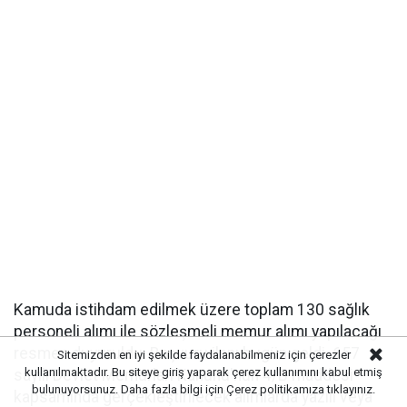
Kamuda istihdam edilmek üzere toplam 130 sağlık
personeli alımı ile sözleşmeli memur alımı yapılacağı
resmen duyuruldu. Başvuru ilanı bugün geldi. 657
Sitemizden en iyi şekilde faydalanabilmeniz için çerezler
kullanılmaktadır. Bu siteye giriş yaparak çerez kullanımını kabul etmiş
sayılı Devlet Memurları Kanunu'nun 4/B maddesi
bulunuyorsunuz. Daha fazla bilgi için
Çerez politikamıza
tıklayınız.
kapsamında gerçekleştirilecek alımlarda yazılı veya