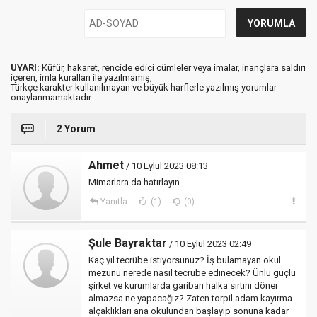
UYARI:
Küfür, hakaret, rencide edici cümleler veya imalar, inançlara saldırı
içeren, imla kuralları ile yazılmamış,
Türkçe karakter kullanılmayan ve büyük harflerle yazılmış yorumlar
onaylanmamaktadır.
2 Yorum
Ahmet
/ 10 Eylül 2023 08:13
Mimarlara da hatırlayın
Yanıtla
(1)
(0)
Şule Bayraktar
/ 10 Eylül 2023 02:49
Kaç yıl tecrübe istiyorsunuz? İş bulamayan okul
mezunu nerede nasıl tecrübe edinecek? Ünlü güçlü
şirket ve kurumlarda gariban halka sırtını döner
almazsa ne yapacağız? Zaten torpil adam kayırma
alçaklıkları ana okulundan başlayıp sonuna kadar