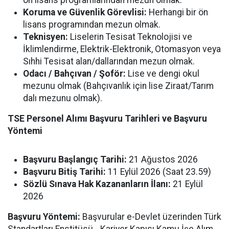
Koruma ve Güvenlik Görevlisi:
Herhangi bir ön
lisans programından mezun olmak.
Teknisyen:
Liselerin Tesisat Teknolojisi ve
İklimlendirme, Elektrik-Elektronik, Otomasyon veya
Sıhhi Tesisat alan/dallarından mezun olmak.
Odacı / Bahçıvan / Şoför:
Lise ve dengi okul
mezunu olmak (Bahçıvanlık için lise Ziraat/Tarım
dalı mezunu olmak).
TSE Personel Alımı Başvuru Tarihleri ve Başvuru
Yöntemi
Başvuru Başlangıç Tarihi:
21 Ağustos 2026
Başvuru Bitiş Tarihi:
11 Eylül 2026 (Saat 23.59)
Sözlü Sınava Hak Kazananların İlanı:
21 Eylül
2026
Başvuru Yöntemi:
Başvurular e-Devlet üzerinden Türk
Standartları Enstitüsü - Kariyer Kapısı Kamu İşe Alım