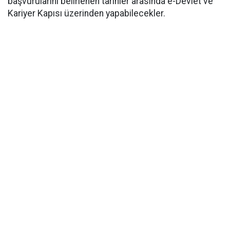
başvurularını belirlenen tarihler arasında e-Devlet ve
Kariyer Kapısı üzerinden yapabilecekler.