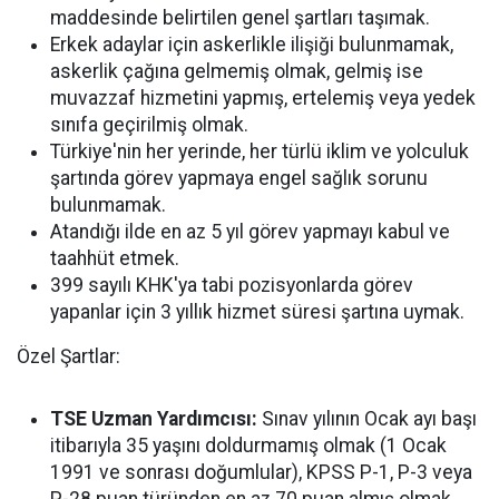
maddesinde belirtilen genel şartları taşımak.
Erkek adaylar için askerlikle ilişiği bulunmamak,
askerlik çağına gelmemiş olmak, gelmiş ise
muvazzaf hizmetini yapmış, ertelemiş veya yedek
sınıfa geçirilmiş olmak.
Türkiye'nin her yerinde, her türlü iklim ve yolculuk
şartında görev yapmaya engel sağlık sorunu
bulunmamak.
Atandığı ilde en az 5 yıl görev yapmayı kabul ve
taahhüt etmek.
399 sayılı KHK'ya tabi pozisyonlarda görev
yapanlar için 3 yıllık hizmet süresi şartına uymak.
Özel Şartlar:
TSE Uzman Yardımcısı:
Sınav yılının Ocak ayı başı
itibarıyla 35 yaşını doldurmamış olmak (1 Ocak
1991 ve sonrası doğumlular), KPSS P-1, P-3 veya
P-28 puan türünden en az 70 puan almış olmak,