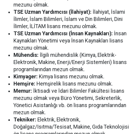
mezunu olmak.
TSE Uzman Yardımcısı (İlahiyat):
İlahiyat, İslami
İlimler, İslam Bilimleri, İslam ve Din Bilimleri, Dini
İlimler, İLİTAM lisans mezunu olmak.
TSE Uzman Yardımcısı (İnsan Kaynakları):
İnsan
Kaynakları Yönetimi veya İnsan Kaynakları lisans
mezunu olmak.
Mühendis:
İlgili mühendislik (Kimya, Elektrik-
Elektronik, Makine, Enerji/Enerji Sistemleri) lisans
programlarından mezun olmak.
Kimyager:
Kimya lisans mezunu olmak.
Hemşire:
Hemşirelik lisans mezunu olmak.
Memur:
İktisadi ve İdari Bilimler Fakültesi lisans
mezunu olmak veya Büro Yönetimi, Sekreterlik,
Yönetici Asistanlığı vb. ön lisans programlarından
mezun olmak.
Tekniker:
Elektrik, Elektronik,
Doğalgaz/Isıtma/Tesisat, Makine, Gıda Teknolojisi
ön lisans programlarından mezun olmak.