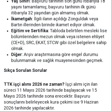
Yaş Sınırı
: Başvuru tarihinin son günü itibarıyla 18
yaşını tamamlamış; başvuru tarihinin ilk günü
itibarıyla 32 yaşından gün almamış olmak.
İkametgah
: İlgili ilanın açıldığı Zonguldak veya
Bartın illerinden birinde ikamet ediyor olmak.
Eğitim ve Sertifika
: Tabloda belirtilen mesleki lise
bölümlerinden mezun olmak veya istenen ehliyet
(CE+D), SRC, EKAT, STCW gibi özel belgelere sahip
olmak.
Diğer
: Arşiv araştırmasına göre engel durumu
bulunmamak ve sağlık muayenesinden geçmek.
Sıkça Sorulan Sorular
TTK işçi alımı 2026 ne zaman?
İşçi alımı için ilan
süreci 11 Mayıs 2026 tarihinde başlayacak ve 15
Mayıs 2026 tarihinde sona erecektir. Başvuru
sonuçlarını belirleyecek kura çekimi ise 9 Haziran
2026 tarihinde yapılacaktır.