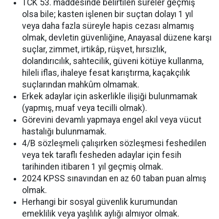
TCK 53. maddesinde belirtilen süreler geçmiş
olsa bile; kasten işlenen bir suçtan dolayı 1 yıl
veya daha fazla süreyle hapis cezası almamış
olmak, devletin güvenliğine, Anayasal düzene karşı
suçlar, zimmet, irtikâp, rüşvet, hırsızlık,
dolandırıcılık, sahtecilik, güveni kötüye kullanma,
hileli iflas, ihaleye fesat karıştırma, kaçakçılık
suçlarından mahkûm olmamak.
Erkek adaylar için askerlikle ilişiği bulunmamak
(yapmış, muaf veya tecilli olmak).
Görevini devamlı yapmaya engel akıl veya vücut
hastalığı bulunmamak.
4/B sözleşmeli çalışırken sözleşmesi feshedilen
veya tek taraflı fesheden adaylar için fesih
tarihinden itibaren 1 yıl geçmiş olmak.
2024 KPSS sınavından en az 60 taban puan almış
olmak.
Herhangi bir sosyal güvenlik kurumundan
emeklilik veya yaşlılık aylığı almıyor olmak.