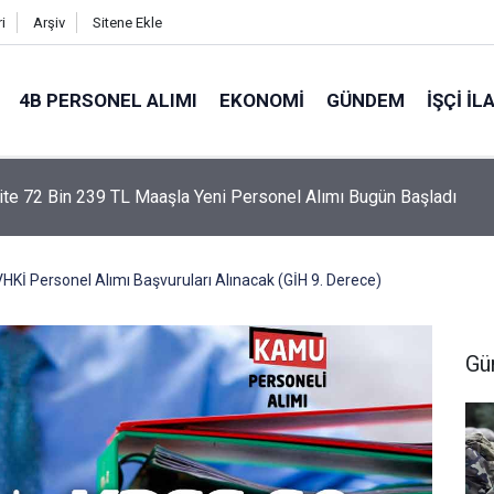
i
Arşiv
Sitene Ekle
4B PERSONEL ALIMI
EKONOMI
GÜNDEM
İŞÇI İL
ite 72 Bin 239 TL Maaşla Yeni Personel Alımı Bugün Başladı
HKİ Personel Alımı Başvuruları Alınacak (GİH 9. Derece)
Gü