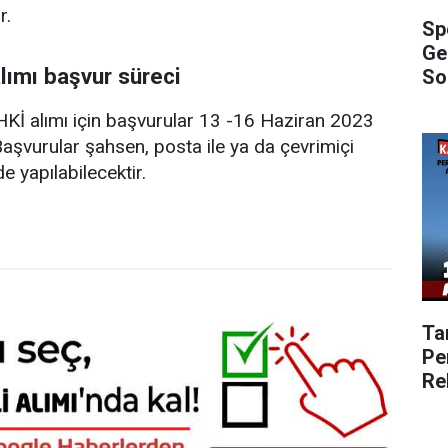
r.
Sp
Ge
lımı başvur süreci
So
Kİ alımı için başvurular 13 -16 Haziran 2023
Başvurular şahsen, posta ile ya da çevrimiçi
e yapılabilecektir.
Ta
Pe
Re