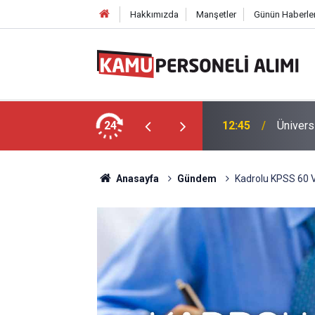
Hakkımızda
Manşetler
Günün Haberler
 30 Bin Güvenlik Görevlisi Alınacak!
24
12:45
Ünivers
Anasayfa
Gündem
Kadrolu KPSS 60 V