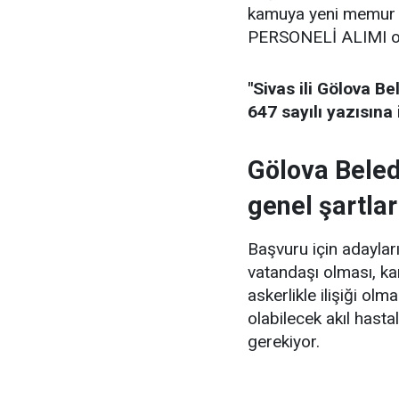
kamuya yeni memur 
PERSONELİ ALIMI ola
"Sivas ili Gölova Be
647 sayılı yazısına 
Gölova Beled
genel şartlar
Başvuru için adaylar
vatandaşı olması, 
askerlikle ilişiği o
olabilecek akıl hast
gerekiyor.