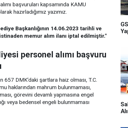
alımı başvuruları kapsamında KAMU
rak hazırladığımız yazımız.
GS
lediye Başkanlığının 14.06.2023 tarihli ve
Ya
istinaden memur alım ilanı iptal edilmiştir."
iyesi personel alımı başvuru
ı
ın 657 DMK’daki şartlara haiz olması, T.C.
kamu haklarından mahrum bulunmaması,
lmaması, görevini devamlı yapmasına engel
alığı veya bedensel engeli bulunmaması
Sa
Al