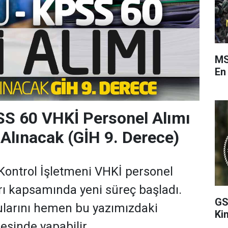
MS
En
SS 60 VHKİ Personel Alımı
 Alınacak (GİH 9. Derece)
Kontrol İşletmeni VHKİ personel
rı kapsamında yeni süreç başladı.
GS
ularını hemen bu yazımızdaki
Ki
esinde yapabilir.