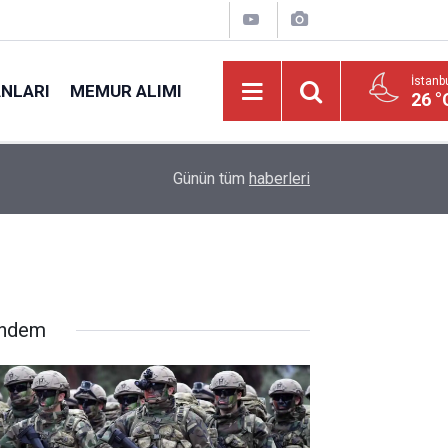
İstanb
ANLARI
MEMUR ALIMI
26 °
08:47
Hastaneye 207 Personel Alımı Açıldı: Sağlık Pe
Günün tüm
haberleri
ndem