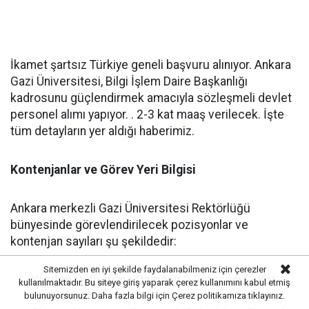
İkamet şartsız Türkiye geneli başvuru alınıyor. Ankara
Gazi Üniversitesi, Bilgi İşlem Daire Başkanlığı
kadrosunu güçlendirmek amacıyla sözleşmeli devlet
personel alımı yapıyor. . 2-3 kat maaş verilecek. İşte
tüm detayların yer aldığı haberimiz.
Kontenjanlar ve Görev Yeri Bilgisi
Ankara merkezli Gazi Üniversitesi Rektörlüğü
bünyesinde görevlendirilecek pozisyonlar ve
kontenjan sayıları şu şekildedir:
Sitemizden en iyi şekilde faydalanabilmeniz için çerezler
Yazılım Geliştirme Uzmanı:
2 Personel (2 Kat
kullanılmaktadır. Bu siteye giriş yaparak çerez kullanımını kabul etmiş
Maaş Tavanı)
bulunuyorsunuz. Daha fazla bilgi için
Çerez politikamıza
tıklayınız.