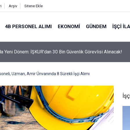
i
Arşiv
Sitene Ekle
4B PERSONEL ALIMI
EKONOMI
GÜNDEM
İŞÇI İL
da Yeni Dönem: İŞKUR’dan 30 Bin Güvenlik Görevlisi Alınacak!
soneli, Uzman, Amir Ünvanında 8 Sürekli İşçi Alımı
İşç