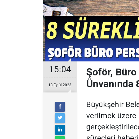
15:04
Şoför, Büro
Ünvanında 8
13 Eylül 2023
Büyükşehir Bel
verilmek üzere 5 
gerçekleştirilece
süreçleri haberi