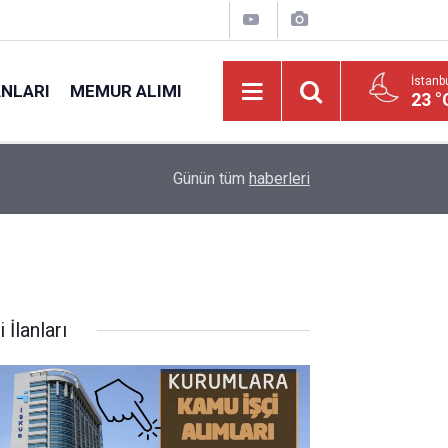
İstanb
ANLARI
MEMUR ALIMI
23 °
12:45
Üniversite 72 Bin 239 TL Maaşla Yeni Personel 
Günün tüm
haberleri
i İlanları