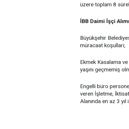
üzere toplam 8 sürekli
İBB Daimi İşçi Alım
Büyükşehir Belediye
müracaat koşulları;
Ekmek Kasalama ve P
yaşını geçmemiş ol
Engelli büro personeli
veren İşletme, İktis
Alanında en az 3 yıl 