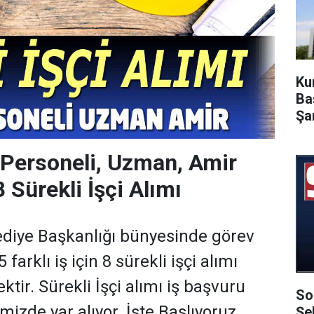
Ku
Ba
Şa
 Personeli, Uzman, Amir
 Sürekli İşçi Alımı
ediye Başkanlığı bünyesinde görev
farklı iş için 8 sürekli işçi alımı
ktir. Sürekli İşçi alımı iş başvuru
So
mizde yar alıyor. İşte Başlıyoruz.
Şe