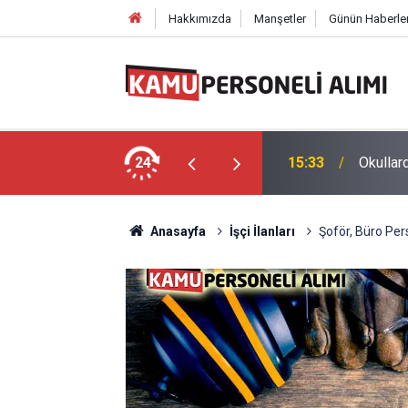
Hakkımızda
Manşetler
Günün Haberler
mu Personel Alımı: Başvuru Şartları
24
15:33
Okullar
Anasayfa
İşçi İlanları
Şoför, Büro Per