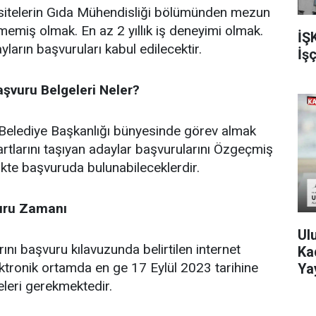
rsitelerin Gıda Mühendisliği bölümünden mezun
emiş olmak. En az 2 yıllık iş deneyimi olmak.
İŞ
ayların başvuruları kabul edilecektir.
İşç
Başvuru Belgeleri Neler?
 Belediye Başkanlığı bünyesinde görev almak
artlarını taşıyan adaylar başvurularını Özgeçmiş
rlikte başvuruda bulunabileceklerdir.
vuru Zamanı
Ul
ını başvuru kılavuzunda belirtilen internet
Kad
ktronik ortamda en ge 17 Eylül 2023 tarihine
Ya
leri gerekmektedir.