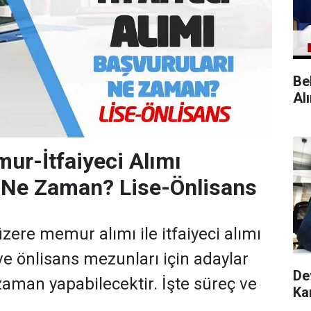
Be
Al
ur-İtfaiyeci Alımı
 Ne Zaman? Lise-Önlisans
zere memur alımı ile itfaiyeci alımı
ve önlisans mezunları için adaylar
De
zaman yapabilecektir. İşte süreç ve
Ka