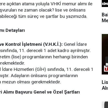
ere açıktan atama yoluyla VHKİ memur alımı ile
başvuruları ne zaman olacak? lise ve önlisans
Ba
bileceği tüm süreç ve şartlar bu yazımızda.
Me
mı Detayları
e Kontrol İşletmeni (V.H.K.İ.):
Genel İdare
sınıfında, 11. dereceli 1 adet kadro ayrılmıştır
.
retim (lise) programlarının herhangi birinden
rekmektedir.
İdare Hizmetleri (GİH) sınıfında, 11. dereceli 1
ıştır
. Adayların önlisans programlarının
n mezun olması gerekmektedir.
Li
Al
i Alımı Başvuru Genel ve Özel Şartları