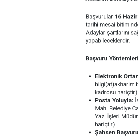
Başvurular
16 Hazi
tarihi mesai bitimin
Adaylar şartlarını s
yapabileceklerdir.
Başvuru Yöntemleri
Elektronik Orta
bilgi(at)akharim.b
kadrosu hariçtir)
Posta Yoluyla:
İ
Mah. Belediye Ca
Yazı İşleri Müdür
hariçtir).
Şahsen Başvuru