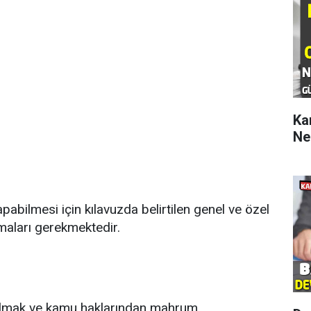
Ka
Ne
abilmesi için kılavuzda belirtilen genel ve özel
ımaları gerekmektedir
.
olmak ve kamu haklarından mahrum