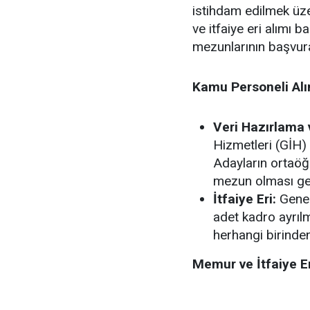
istihdam edilmek üz
ve itfaiye eri alımı 
mezunlarının başvura
Kamu Personeli Alı
Veri Hazırlama v
Hizmetleri (GİH) 
Adayların ortaöğ
mezun olması ge
İtfaiye Eri:
Genel 
adet kadro ayrılm
herhangi birinde
Memur ve İtfaiye Er