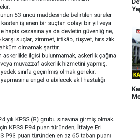
De
kir
.
Ya
unun 53 üncü maddesinde belirtilen süreler
 kasten işlenen bir suçtan dolayı bir yıl veya
e hapis cezasına ya da devletin güvenliğine,
arşı suçlar, zimmet, irtikâp, rüşvet, hırsızlık
mahkûm olmamak şarttır
.
n askerlikle ilgisi bulunmamak, askerlik çağına
veya muvazzaf askerlik hizmetini yapmış,
yedek sınıfa geçirilmiş olmak gerekir
.
yapmasına engel olabilecek akıl hastalığı
Ka
Me
4 yılı KPSS (B) grubu sınavına girmiş olmak
.
için KPSS P94 puan türünden, İtfaiye Eri
SS P93 puan türünden en az 65 taban puanı