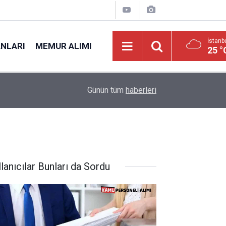
İstanb
ANLARI
MEMUR ALIMI
25 °
13:00
Başkanlık Lise veya Dengi Okul Mezunu KPSS 
Günün tüm
haberleri
lanıcılar Bunları da Sordu