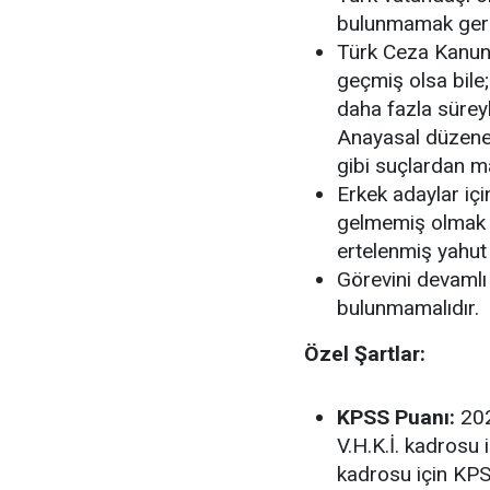
bulunmamak gere
Türk Ceza Kanun
geçmiş olsa bile;
daha fazla süreyl
Anayasal düzene k
gibi suçlardan 
Erkek adaylar içi
gelmemiş olmak 
ertelenmiş yahut 
Görevini devamlı 
bulunmamalıdır
.
Özel Şartlar:
KPSS Puanı:
202
V.H.K.İ. kadrosu 
kadrosu için KP