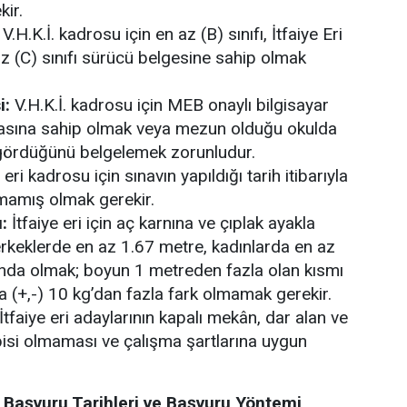
kir.
V.H.K.İ. kadrosu için en az (B) sınıfı, İtfaiye Eri
z (C) sınıfı sürücü belgesine sahip olmak
i:
V.H.K.İ. kadrosu için MEB onaylı bilgisayar
ikasına sahip olmak veya mezun olduğu okulda
 gördüğünü belgelemek zorunludur
.
 eri kadrosu için sınavın yapıldığı tarih itibarıyla
mamış olmak gerekir
.
:
İtfaiye eri için aç karnına ve çıplak ayakla
rkeklerde en az 1.67 metre, kadınlarda en az
nda olmak; boyun 1 metreden fazla olan kısmı
da (+,-) 10 kg’dan fazla fark olmamak gerekir
.
İtfaiye eri adaylarının kapalı mekân, dar alan ve
obisi olmaması ve çalışma şartlarına uygun
 Başvuru Tarihleri ve Başvuru Yöntemi