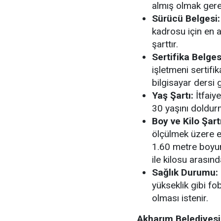
almış olmak gere
Sürücü Belgesi:
kadrosu için en a
şarttır
.
Sertifika Belges
işletmeni sertif
bilgisayar dersi
Yaş Şartı:
İtfaiye
30 yaşını doldur
Boy ve Kilo Şartı
ölçülmek üzere e
1.60 metre boyu
ile kilosu arasın
Sağlık Durumu:
yükseklik gibi f
olması istenir
.
Akharım Belediyesi