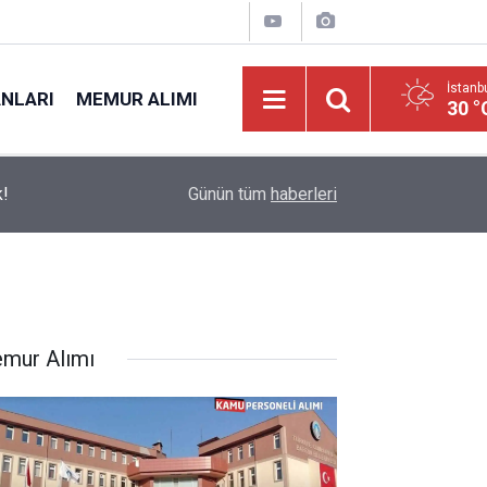
İstanb
ANLARI
MEMUR ALIMI
30 °
k!
07:24
KPSS 50 İle Destek Personeli Diyetisyen Tekn
Günün tüm
haberleri
mur Alımı