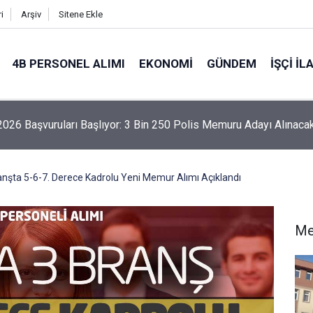
i
Arşiv
Sitene Ekle
4B PERSONEL ALIMI
EKONOMI
GÜNDEM
İŞÇI İL
26 Başvuruları Başlıyor: 3 Bin 250 Polis Memuru Adayı Alınaca
nşta 5-6-7. Derece Kadrolu Yeni Memur Alımı Açıklandı
Me