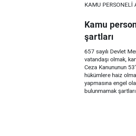
KAMU PERSONELİ ALI
Kamu persone
şartları
657 sayılı Devlet Me
vatandaşı olmak, k
Ceza Kanununun 53’ü
hükümlere haiz olmak
yapmasına engel olab
bulunmamak şartları 