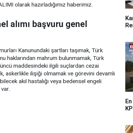
MI olarak hazırladığımız haberimiz.
Ka
l alımı başvuru genel
Re
murları Kanunundaki şartları taşımak, Türk
amu haklarından mahrum bulunmamak, Türk
ncü maddesindeki ilgili suçlardan cezai
, askerlikle ilişiği olmamak ve görevini devamlı
ilecek akıl hastalığı veya bedensel engeli
var.
En
KP