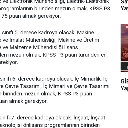
k ve Elektronik Mühendisliği, Elektrik-Elektronik
Sa
Ya
 programlarının birinden mezun olmak, KPSS P3
 75 puan almak gerekiyor.
sınıfı 5. derece kadroya olacak. Makine
 ve İmalat Mühendisliği, Makine ve Üretim
e ve Malzeme Mühendisliği lisans
nden mezun olmak, KPSS P3 puan türünden en
rekiyor.
ınıfı 6. derece kadroya olacak. İç Mimarlık, İç
Gİ
ve Çevre Tasarımı, İç Mimari ve Çevre Tasarımı
Ya
ın birinden mezun olmak, KPSS P3 puan
uan almak gerekiyor.
ınıfı 7. derece kadroya olacak. İnşaat, İnşaat
Teknolojisi önlisans programlarının birinden