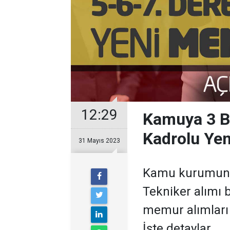
12:29
Kamuya 3 B
Kadrolu Yen
31 Mayıs 2023
Kamu kurumuna 
Tekniker alımı 
memur alımları 
İşte detaylar.