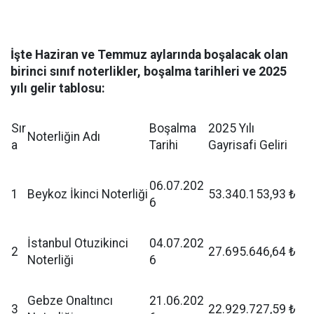
İşte Haziran ve Temmuz aylarında boşalacak olan
birinci sınıf noterlikler, boşalma tarihleri ve 2025
yılı gelir tablosu:
Sır
Boşalma
2025 Yılı
Noterliğin Adı
a
Tarihi
Gayrisafi Geliri
06.07.202
1
Beykoz İkinci Noterliği
53.340.153,93 ₺
6
İstanbul Otuzikinci
04.07.202
2
27.695.646,64 ₺
Noterliği
6
Gebze Onaltıncı
21.06.202
3
22.929.727,59 ₺