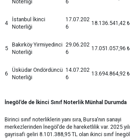
Noterliği
6
İstanbul İkinci
17.07.202
4
18.136.541,42 ₺
Noterliği
6
Bakırköy Yirmiyedinci
29.06.202
5
17.051.057,96 ₺
Noterliği
6
Üsküdar Ondördüncü
14.07.202
6
13.694.864,92 ₺
Noterliği
6
İnegöl'de de İkinci Sınıf Noterlik Münhal Durumda
Birinci sınıf noterliklerin yanı sıra, Bursa'nın sanayi
merkezlerinden İnegöl'de de hareketlilik var. 2025 yılı
gayrisafi geliri 8.101.388,95 TL olan ikinci sınıf İnegöl