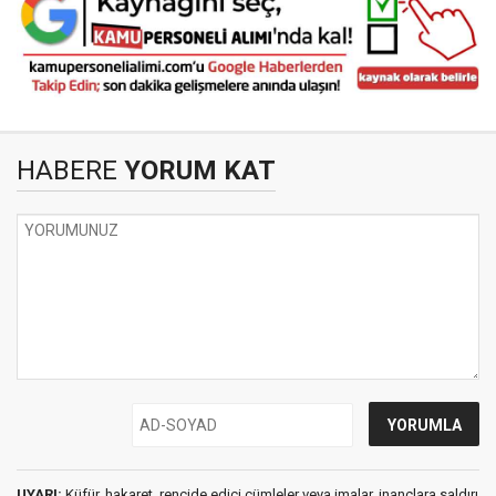
HABERE
YORUM KAT
UYARI:
Küfür, hakaret, rencide edici cümleler veya imalar, inançlara saldırı