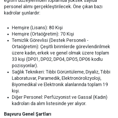
eğitim düzeylerinden toplamda yüksek sayıda
personel alımı gerçekleştirilecek. Öne çıkan bazı
kadrolar şunlardır:
Hemşire (Lisans): 80 Kişi
Hemşire (Ortaöğretim): 70 Kişi
Temizlik Görevlisi (Destek Personeli -
Ortaöğretim): Çeşitli birimlerde görevlendirilmek
üzere kadın, erkek ve genel olmak üzere toplam
33 kişi (DP01, DP02, DP04, DP05, DP06 kodlu
pozisyonlar).
Sağlık Teknikeri: Tıbbi Görüntüleme, Diyaliz, Tıbbi
Laboratuvar, Paramedik, Elektronörolizyoloji,
Biyomedikal ve Elektronik alanlarında toplam 19
kişi.
Diğer Personel: Perfüzyonist ve Gassal (Kadın)
kadroları da alım listesinde yer alıyor.
Başvuru Genel Şartları