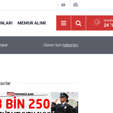
İstanb
ANLARI
MEMUR ALIMI
24 °
nıyor
17:08
Karayolları Genel Müdürlüğü Açıktan Memur Alım
Günün tüm
haberleri
avlar