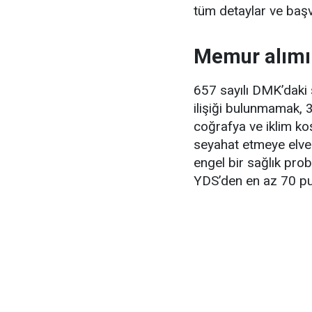
tüm detaylar ve başv
Memur alımı 
657 sayılı DMK’daki ş
ilişiği bulunmamak, 
coğrafya ve iklim ko
seyahat etmeye elver
engel bir sağlık pro
YDS’den en az 70 pua