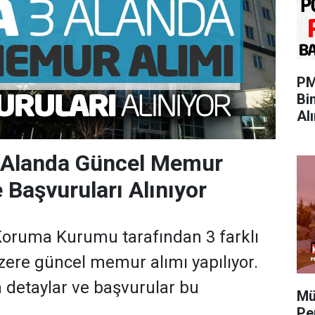
PM
Bi
Al
Alanda Güncel Memur
 Başvuruları Alınıyor
i Koruma Kurumu tarafından 3 farklı
ere güncel memur alımı yapılıyor.
 detaylar ve başvurular bu
Mü
Pe