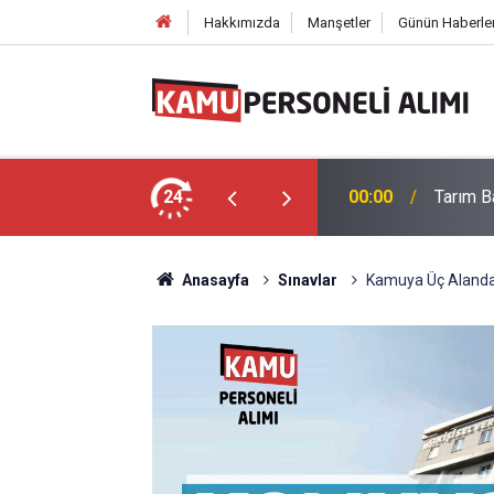
Hakkımızda
Manşetler
Günün Haberler
 Memuru Alımı Yapıyor: Başvuru Ekranı
24
00:00
Tarım B
Anasayfa
Sınavlar
Kamuya Üç Alanda 