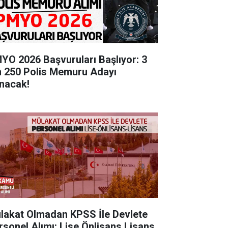
YO 2026 Başvuruları Başlıyor: 3
n 250 Polis Memuru Adayı
ınacak!
lakat Olmadan KPSS İle Devlete
rsonel Alımı: Lise Önlisans Lisans