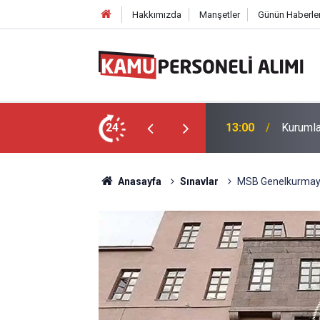
Hakkımızda
Manşetler
Günün Haberler
Personel Alımı: Online Başvuru-Tüm Şartlar
24
13:00
Kurumla
Anasayfa
Sınavlar
MSB Genelkurmay 