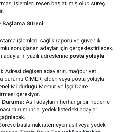
rması işlemleri
resen başlatılmış olup
süreç
r.
e Başlama Süreci
Atama işlemleri, sağlık raporu ve güvenlik
mlu sonuçlanan adaylar için gerçekleştirilecek.
ı adayların yazılı adreslerine
posta yoluyla
i:
Adresi değişen adayların, mağduriyet
 durumu CİMER, elden veya posta yoluyla
nel Müdürlüğü Memur ve İşçi Daire
irmesi gerekiyor.
n Durumu:
Asil adayların herhangi bir nedenle
ası durumunda, yedek listedeki adaylar
çağrılacak.
öreve başlamak istemeyen asil veya yedek