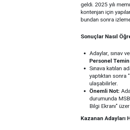
geldi.
2025 yılı memu
kontenjan
için yapıl
bundan sonra izlemes
Sonuçlar Nasıl Öğre
Adaylar, sınav ve
Personel Temin
Sınava katılan ada
yaptıktan sonra
ulaşabilirler.
Önemli Not:
Aday
durumunda MSB P
Bilgi Ekranı"
üzer
Kazanan Adayları H