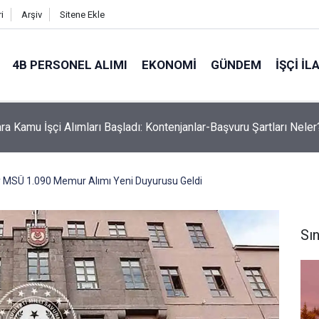
i
Arşiv
Sitene Ekle
4B PERSONEL ALIMI
EKONOMI
GÜNDEM
İŞÇI İL
ra Kamu İşçi Alımları Başladı: Kontenjanlar-Başvuru Şartları Neler
MSÜ 1.090 Memur Alımı Yeni Duyurusu Geldi
Sın