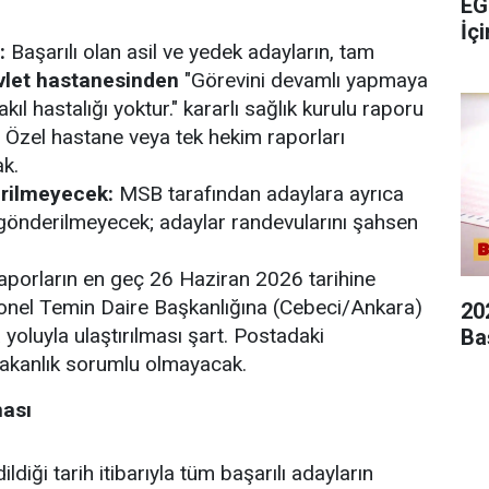
EG
İç
:
Başarılı olan asil ve yedek adayların, tam
vlet hastanesinden
"Görevini devamlı yapmaya
kıl hastalığı yoktur."
kararlı sağlık kurulu raporu
. Özel hastane veya tek hekim raporları
ak.
erilmeyecek:
MSB tarafından adaylara ayrıca
 gönderilmeyecek; adaylar randevularını şahsen
porların en geç
26 Haziran 2026
tarihine
nel Temin Daire Başkanlığına (Cebeci/Ankara)
20
yoluyla ulaştırılması şart. Postadaki
Ba
akanlık sorumlu olmayacak.
ması
ildiği tarih itibarıyla tüm başarılı adayların