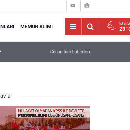
İstanb
ANLARI
MEMUR ALIMI
23 °
?
09:49
Kamu Hastanesi 203 Personel Alımı Yayımlandı:
Günün tüm
haberleri
avlar