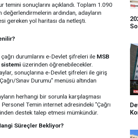
r temini sonuçlarını açıklandı.
Toplam
1.090
an değerlendirmelerin ardından, adayların
20
i gereken yol haritası da netleşti.
So
nilir?
 çağrı durumlarını e-Devlet şifreleri ile
MSB
 sistemi
üzerinden öğrenebilecekler.
ylar, sonuçlarına e-Devlet şifreleri ile giriş
"Çağrı/Sınav Durumu"
menüsü altından
ların herhangi bir sorunla karşılaşması
ersonel Temin internet adresindeki
"Çağrı
De
Ko
inden destek talep etmesi mümkündür.
angi Süreçler Bekliyor?