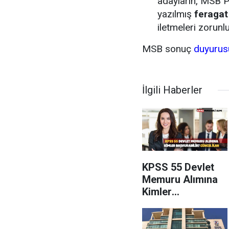
adayların, MSB P
yazılmış
feragat
iletmeleri zorunl
MSB sonuç
duyurus
İlgili Haberler
KPSS 55 Devlet
Memuru Alımına
Kimler
Başvurabilir?
Güncel İlan