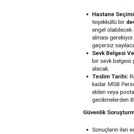
Hastane Seçimi
teşekküllü bir
de
engel olabilecek a
alması gerekiyor
geçersiz sayılac
Sevk Belgesi V
bir sevk belgesi
alacak.
Teslim Tarihi:
Ra
kadar MSB Perso
elden veya posta 
gecikmelerden B
Güvenlik Soruştur
Sonuçların ilan ed