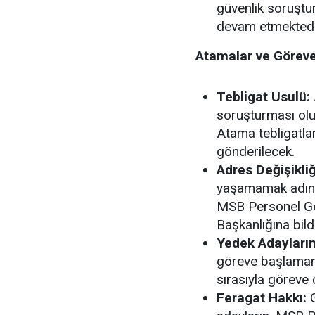
güvenlik soruştu
devam etmektedi
Atamalar ve Görev
Tebligat Usulü:
soruşturması olu
Atama tebligatlar
gönderilecek.
Adres Değişikliğ
yaşamamak adına
MSB Personel Ge
Başkanlığına
bild
Yedek Adayları
göreve başlamam
sırasıyla göreve 
Feragat Hakkı:
G