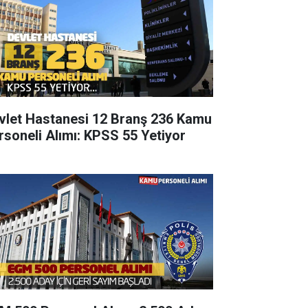
vlet Hastanesi 12 Branş 236 Kamu
rsoneli Alımı: KPSS 55 Yetiyor