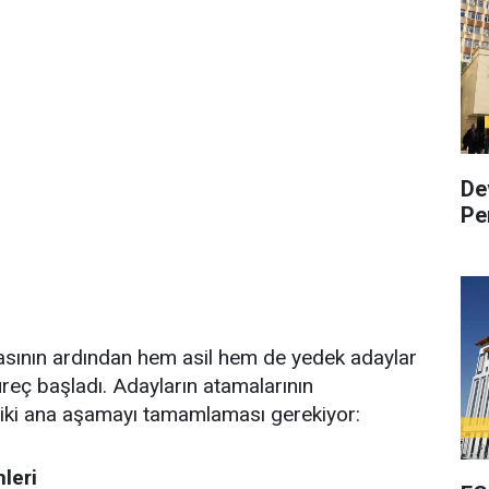
De
Pe
asının ardından hem asil hem de yedek adaylar
 süreç başladı. Adayların atamalarının
u iki ana aşamayı tamamlaması gerekiyor:
leri