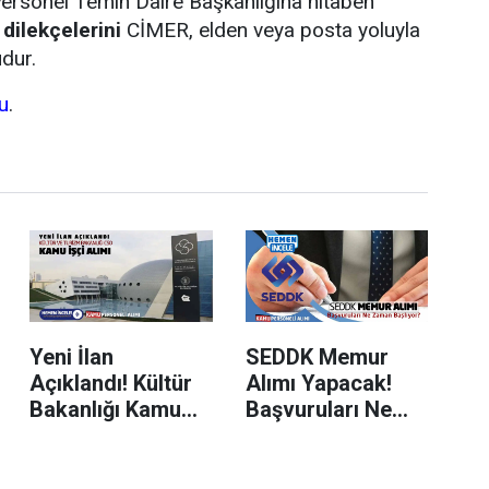
ersonel Temin Daire Başkanlığına hitaben
 dilekçelerini
CİMER, elden veya posta yoluyla
udur.
u
.
Yeni İlan
SEDDK Memur
Açıklandı! Kültür
Alımı Yapacak!
Bakanlığı Kamu
Başvuruları Ne
İşçi Alımı Yapacak
Zaman Başlıyor?