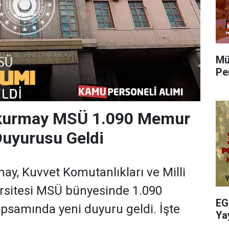
Mü
Pe
kurmay MSÜ 1.090 Memur
Duyurusu Geldi
y, Kuvvet Komutanlıkları ve Milli
sitesi MSÜ bünyesinde 1.090
EG
psamında yeni duyuru geldi. İşte
Ya