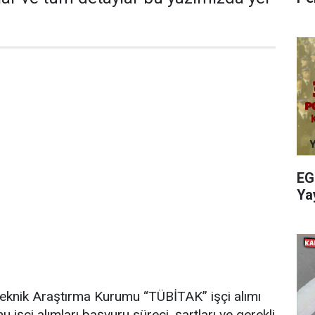
EG
Ya
Teknik Araştırma Kurumu “TÜBİTAK” işçi alımı
işçi alımları başvuru süreci, şartları ve gerekli