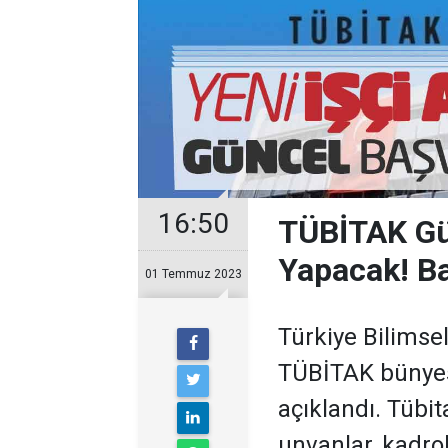
16:50
TÜBİTAK Gün
Yapacak! Ba
01 Temmuz 2023
Türkiye Bilims
TÜBİTAK bünyesi
açıklandı. Tübi
unvanlar, kadro