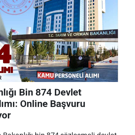
lığı Bin 874 Devlet
lımı: Online Başvuru
yor