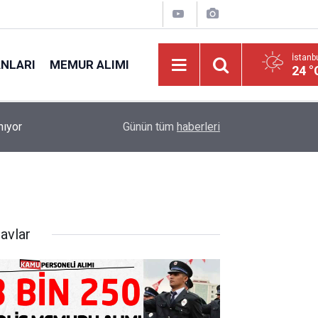
İstanb
ANLARI
MEMUR ALIMI
24 °
nıyor
17:08
Karayolları Genel Müdürlüğü Açıktan Memur Alım
Günün tüm
haberleri
avlar