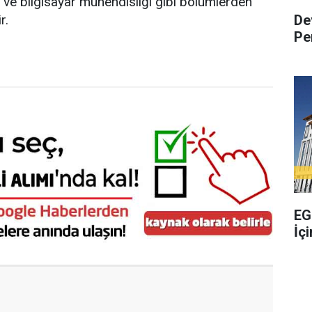
m ve bilgisayar mühendisliği gibi bölümlerden
De
r.
Pe
EG
İç