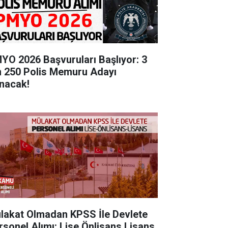
YO 2026 Başvuruları Başlıyor: 3
n 250 Polis Memuru Adayı
ınacak!
lakat Olmadan KPSS İle Devlete
rsonel Alımı: Lise Önlisans Lisans