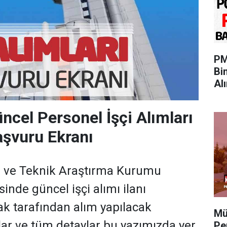
PM
Bi
Al
cel Personel İşçi Alımları
şvuru Ekranı
el ve Teknik Araştırma Kurumu
nde güncel işçi alımı ilanı
tak tarafından alım yapılacak
Mü
lar ve tüm detaylar bu yazımızda yer
Pe