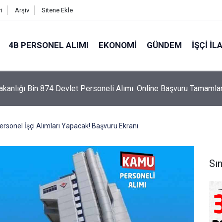
i
Arşiv
Sitene Ekle
4B PERSONEL ALIMI
EKONOMI
GÜNDEM
İŞÇI İL
akanlığı Bin 874 Devlet Personeli Alımı: Online Başvuru Tamamla
rsonel İşçi Alımları Yapacak! Başvuru Ekranı
Sın