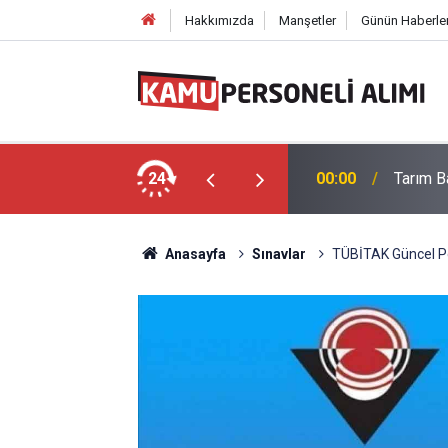
Hakkımızda
Manşetler
Günün Haberler
 Memuru Alımı Yapıyor: Başvuru Ekranı
24
00:00
Tarım B
Anasayfa
Sınavlar
TÜBİTAK Güncel Pe