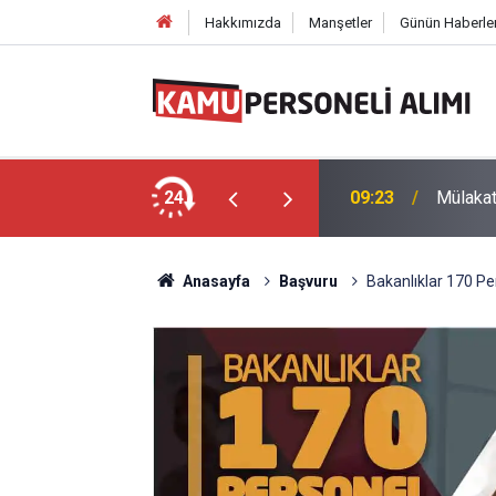
Hakkımızda
Manşetler
Günün Haberler
onel Alımı: Lise-Lisans Güncel Kamu İlan
24
09:23
Mülakat
Anasayfa
Başvuru
Bakanlıklar 170 Per