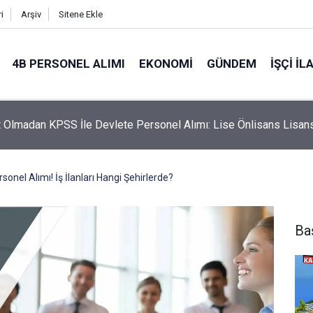
i
Arşiv
Sitene Ekle
4B PERSONEL ALIMI
EKONOMI
GÜNDEM
İŞÇI İL
 Olmadan KPSS İle Devlete Personel Alımı: Lise Önlisans Lisan
sonel Alımı! İş İlanları Hangi Şehirlerde?
Ba