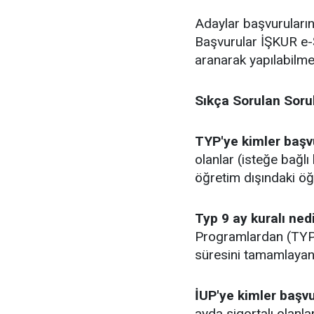
Adaylar başvuruların
Başvurular İŞKUR e-Ş
aranarak yapılabilme
Sıkça Sorulan Soru
TYP'ye kimler baş
olanlar (isteğe bağlı 
öğretim dışındaki ö
Typ 9 ay kuralı ned
Programlardan (TYP) 
süresini tamamlayan 
İUP'ye kimler baş
ayda sigortalı olanla