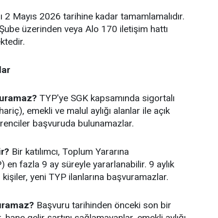
ı 2 Mayıs 2026 tarihine kadar tamamlamalıdır.
ube üzerinden veya Alo 170 iletişim hattı
ktedir.
lar
vuramaz?
TYP'ye SGK kapsamında sigortalı
hariç), emekli ve malul aylığı alanlar ile açık
ğrenciler başvuruda bulunamazlar.
ir?
Bir katılımcı, Toplum Yararına
en fazla 9 ay süreyle yararlanabilir. 9 aylık
kişiler, yeni TYP ilanlarına başvuramazlar.
vuramaz?
Başvuru tarihinden önceki son bir
r, hane gelir şartını sağlamayanlar, emekli aylığı