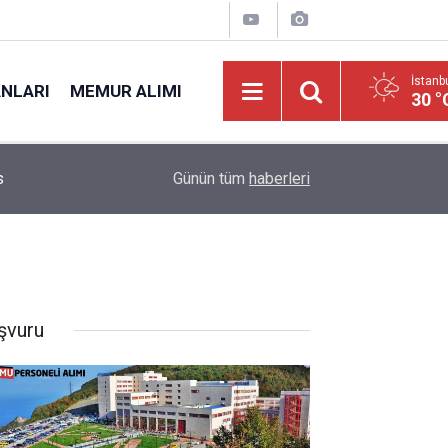
İstanb
ANLARI
MEMUR ALIMI
30 °
s
09:18
39 Tekniker Teknisyen Gassal Koruma Sağlık Per
Günün tüm
haberleri
şvuru