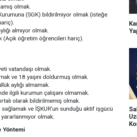
lamış olmak.
Kurumuna (SGK) bildirilmiyor olmak (isteğe
hariç).
Ka
ylığı almıyor olmak.
Ya
(Açık öğretim öğrencileri hariç).
eti vatandaşı olmak.
olmak ve 18 yaşını doldurmuş olmak.
ullük aylığı almamak.
sinde ilgili kurumun çalışanı olmamak.
rtalı olarak bildirilmemiş olmak.
nı sağlamak ve İŞKUR'un sunduğu aktif işgücü
Sa
Uz
 yararlanmıyor olmak.
Ko
ve Yöntemi