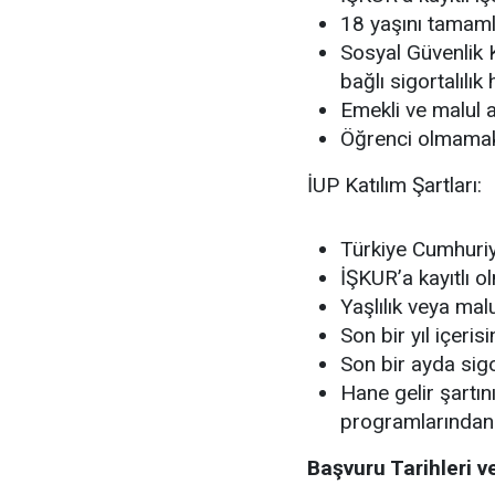
18 yaşını tamam
Sosyal Güvenlik 
bağlı sigortalılık 
Emekli ve malul a
Öğrenci olmamak 
İUP Katılım Şartları:
Türkiye Cumhuriy
İŞKUR’a kayıtlı 
Yaşlılık veya mal
Son bir yıl içeri
Son bir ayda sigo
Hane gelir şartı
programlarından
Başvuru Tarihleri 