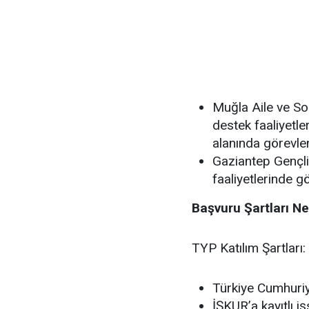
Muğla Aile ve So
destek faaliyetler
alanında görevle
Gaziantep Gençli
faaliyetlerinde g
Başvuru Şartları Ne
TYP Katılım Şartları:
Türkiye Cumhuriy
İŞKUR’a kayıtlı i