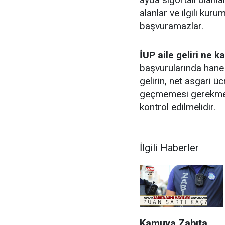
alanlar ve ilgili kuru
başvuramazlar.
İUP aile geliri ne k
başvurularında hane 
gelirin, net asgari ücr
geçmemesi gerekmekt
kontrol edilmelidir.
İlgili Haberler
Kamuya Zabıta