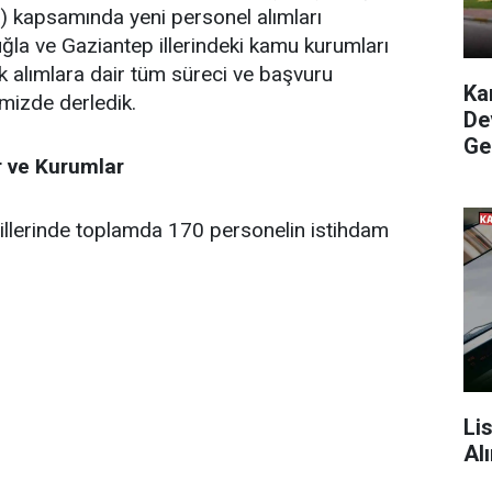
 kapsamında yeni personel alımları
uğla ve Gaziantep illerindeki kamu kurumları
 alımlara dair tüm süreci ve başvuru
Ka
imizde derledik.
De
Ge
r ve Kurumlar
illerinde toplamda 170 personelin istihdam
Li
Al