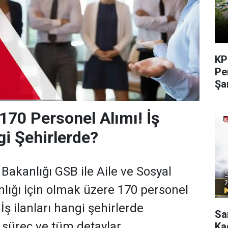
KP
Pe
Şa
 170 Personel Alımı! İş
gi Şehirlerde?
Bakanlığı GSB ile Aile ve Sosyal
lığı için olmak üzere 170 personel
 İş ilanları hangi şehirlerde
Sa
 süreç ve tüm detaylar.
Ka